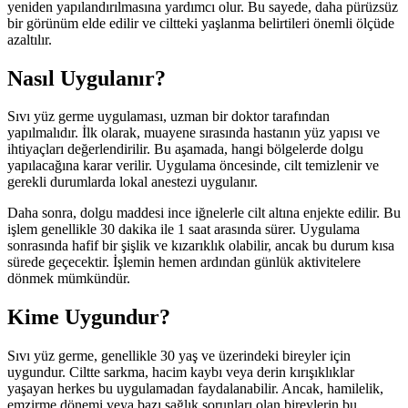
yeniden yapılandırılmasına yardımcı olur. Bu sayede, daha pürüzsüz
bir görünüm elde edilir ve ciltteki yaşlanma belirtileri önemli ölçüde
azaltılır.
Nasıl Uygulanır?
Sıvı yüz germe uygulaması, uzman bir doktor tarafından
yapılmalıdır. İlk olarak, muayene sırasında hastanın yüz yapısı ve
ihtiyaçları değerlendirilir. Bu aşamada, hangi bölgelerde dolgu
yapılacağına karar verilir. Uygulama öncesinde, cilt temizlenir ve
gerekli durumlarda lokal anestezi uygulanır.
Daha sonra, dolgu maddesi ince iğnelerle cilt altına enjekte edilir. Bu
işlem genellikle 30 dakika ile 1 saat arasında sürer. Uygulama
sonrasında hafif bir şişlik ve kızarıklık olabilir, ancak bu durum kısa
sürede geçecektir. İşlemin hemen ardından günlük aktivitelere
dönmek mümkündür.
Kime Uygundur?
Sıvı yüz germe, genellikle 30 yaş ve üzerindeki bireyler için
uygundur. Ciltte sarkma, hacim kaybı veya derin kırışıklıklar
yaşayan herkes bu uygulamadan faydalanabilir. Ancak, hamilelik,
emzirme dönemi veya bazı sağlık sorunları olan bireylerin bu